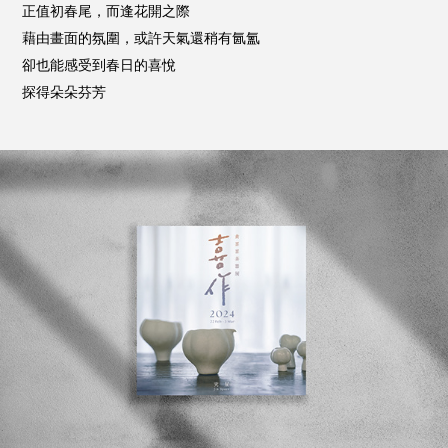
正值初春尾，而逢花開之際
藉由畫面的氛圍，或許天氣還稍有氤氳
卻也能感受到春日的喜悅
探得朵朵芬芳