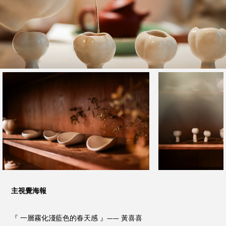
主視覺海報
『 一層霧化淺藍色的春天感 』—— 黃喜喜