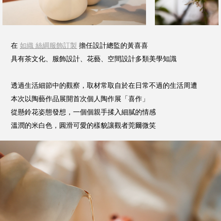
在
如織 絲綢服飾訂製
擔任設計總監的黃喜喜
具有茶文化、服飾設計、花藝、空間設計多類美學知識
透過生活細節中的觀察，取材常取自於在日常不過的生活周遭
本次以陶藝作品展開首次個人陶作展「喜作」
從懸鈴花姿態發想，一個個親手揉入細膩的情感
溫潤的米白色，圓滑可愛的樣貌讓觀者莞爾微笑