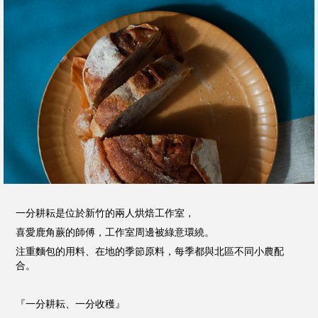
一分耕耘是位於新竹的兩人烘焙工作室，
喜愛鹿角蕨的師傅，工作室周邊被綠意環繞。
注重麵包的用料、在地的季節原料，每季都與北區不同小農配
合。
『一分耕耘、一分收穫』