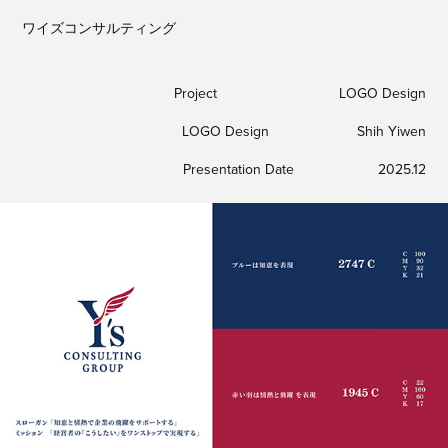
ワイズコンサルティング
Project LOGO Design
LOGO Design Shih Yiwen
Presentation Date 2025.12