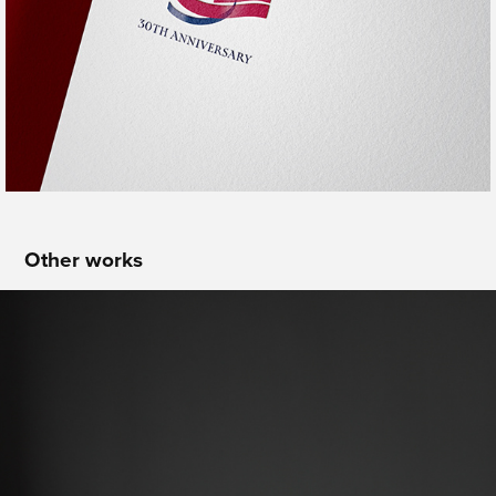
Other works
財滿貫 新年禮盒